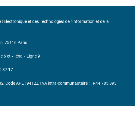
de l’Electronique et des Technologies de l’Information et de la
in
75116 Paris
ne 6 et « Iéna » Ligne 9
0 37 17
232, Code APE : 9412Z TVA intra-communautaire : FR44 785 393