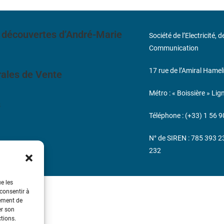
 découvertes d’André-Marie
Société de l’Electricité, 
Communication
17 rue de l’Amiral Hamel
ales de Vente
Métro : « Boissière » Lig
s
Téléphone : (+33) 1 56 9
N° de SIREN : 785 393 
232
ue les
 consentir à
tement de
er son
ctions.