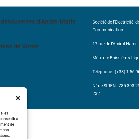
 découvertes d’André-Marie
Société de l’Electricité, 
Communication
17 rue de l’Amiral Hamel
ales de Vente
Métro : « Boissière » Lig
s
Téléphone : (+33) 1 56 9
N° de SIREN : 785 393 
232
ue les
 consentir à
tement de
er son
ctions.