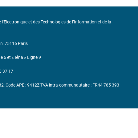
de l’Electronique et des Technologies de l’Information et de la
in
75116 Paris
ne 6 et « Iéna » Ligne 9
0 37 17
232, Code APE : 9412Z TVA intra-communautaire : FR44 785 393