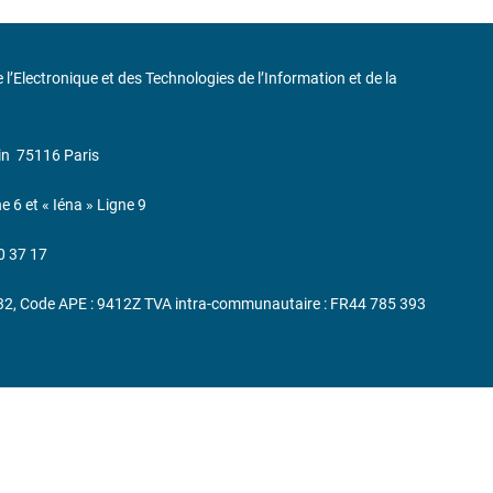
de l’Electronique et des Technologies de l’Information et de la
in
75116 Paris
ne 6 et « Iéna » Ligne 9
0 37 17
232, Code APE : 9412Z TVA intra-communautaire : FR44 785 393