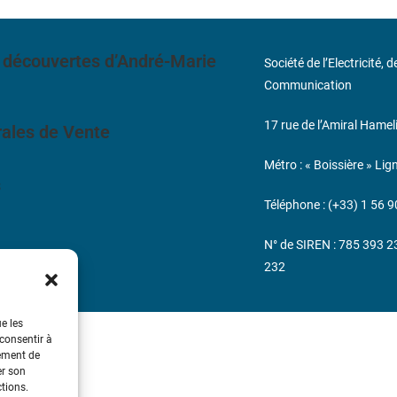
 découvertes d’André-Marie
Société de l’Electricité, 
Communication
17 rue de l’Amiral Hamel
ales de Vente
Métro : « Boissière » Lig
s
Téléphone : (+33) 1 56 9
N° de SIREN : 785 393 
232
ue les
 consentir à
tement de
er son
ctions.