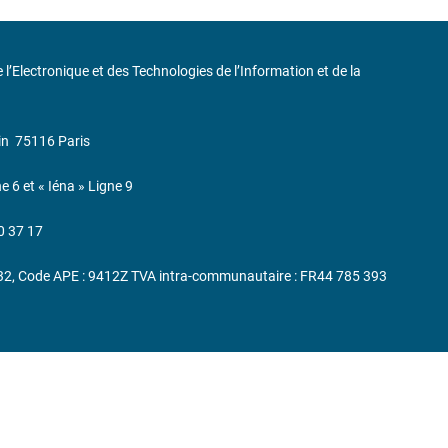
de l’Electronique et des Technologies de l’Information et de la
in
75116 Paris
ne 6 et « Iéna » Ligne 9
0 37 17
232, Code APE : 9412Z TVA intra-communautaire : FR44 785 393