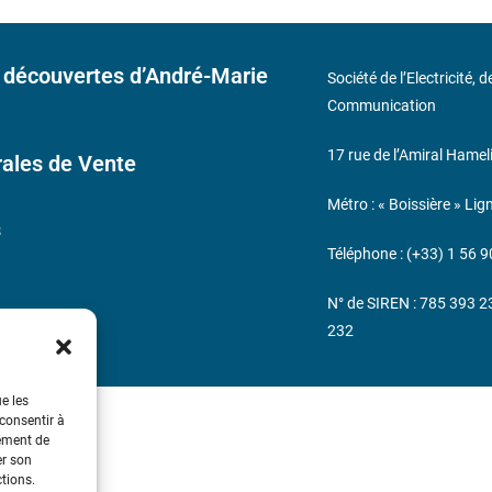
 découvertes d’André-Marie
Société de l’Electricité, 
Communication
17 rue de l’Amiral Hamel
ales de Vente
Métro : « Boissière » Lig
s
Téléphone : (+33) 1 56 9
N° de SIREN : 785 393 
232
ue les
 consentir à
tement de
er son
ctions.