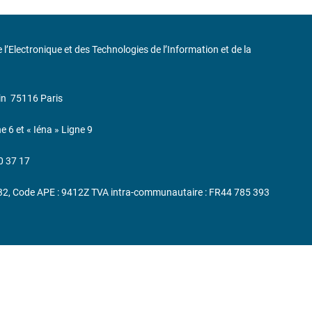
de l’Electronique et des Technologies de l’Information et de la
in
75116 Paris
ne 6 et « Iéna » Ligne 9
0 37 17
232, Code APE : 9412Z TVA intra-communautaire : FR44 785 393