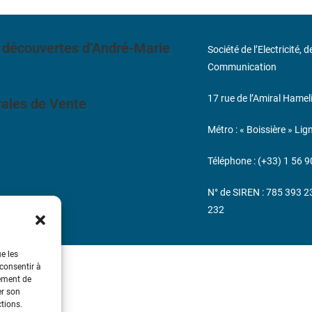
 découvertes d’André-Marie
Société de l’Electricité, 
Communication
17 rue de l’Amiral Hamel
ales de Vente
Métro : « Boissière » Lig
s
Téléphone : (+33) 1 56 9
N° de SIREN : 785 393 
232
ue les
 consentir à
tement de
er son
ctions.