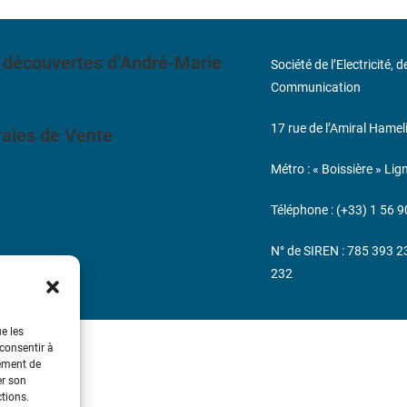
 découvertes d’André-Marie
Société de l’Electricité, 
Communication
17 rue de l’Amiral Hamel
ales de Vente
Métro : « Boissière » Lig
s
Téléphone : (+33) 1 56 9
N° de SIREN : 785 393 
232
ue les
 consentir à
tement de
er son
ctions.