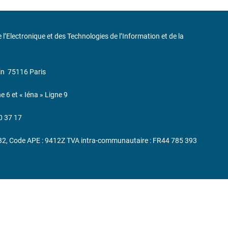
de l’Electronique et des Technologies de l’Information et de la
in
75116 Paris
ne 6 et « Iéna » Ligne 9
0 37 17
232, Code APE : 9412Z TVA intra-communautaire : FR44 785 393