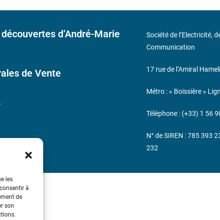
 découvertes d’André-Marie
Société de l’Electricité, 
Communication
17 rue de l’Amiral Hamel
ales de Vente
Métro : « Boissière » Lig
s
Téléphone : (+33) 1 56 9
N° de SIREN : 785 393 
232
ue les
 consentir à
tement de
er son
ctions.