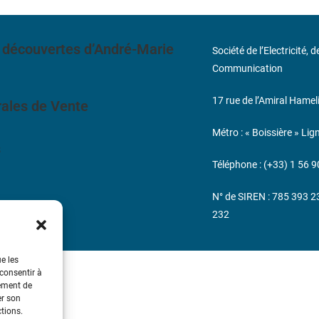
 découvertes d’André-Marie
Société de l’Electricité, 
Communication
17 rue de l’Amiral Hamel
ales de Vente
Métro : « Boissière » Lig
s
Téléphone : (+33) 1 56 9
N° de SIREN : 785 393 
232
ue les
 consentir à
tement de
er son
ctions.