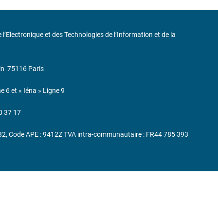
de l’Electronique et des Technologies de l’Information et de la
in
75116 Paris
ne 6 et « Iéna » Ligne 9
0 37 17
232, Code APE : 9412Z TVA intra-communautaire : FR44 785 393