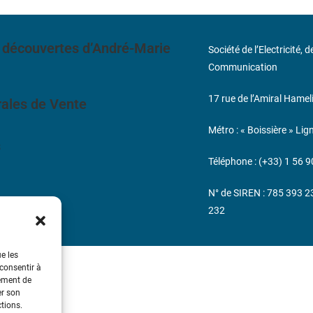
 découvertes d’André-Marie
Société de l’Electricité, 
Communication
17 rue de l’Amiral Hamel
ales de Vente
Métro : « Boissière » Lig
s
Téléphone : (+33) 1 56 9
N° de SIREN : 785 393 
232
ue les
 consentir à
tement de
er son
ctions.