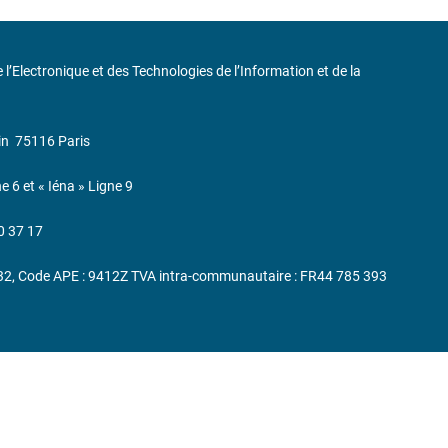
de l’Electronique et des Technologies de l’Information et de la
in
75116 Paris
ne 6 et « Iéna » Ligne 9
0 37 17
232, Code APE : 9412Z TVA intra-communautaire : FR44 785 393