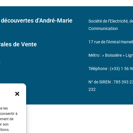
 découvertes d’André-Marie
Société de l’Electricité, 
Communication
17 rue de l’Amiral Hamel
ales de Vente
Métro : « Boissière » Lig
s
Téléphone : (+33) 1 56 9
N° de SIREN : 785 393 
232
ue les
 consentir à
tement de
er son
ctions.