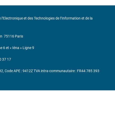
de l’Electronique et des Technologies de l’Information et de la
in
75116 Paris
ne 6 et « Iéna » Ligne 9
0 37 17
232, Code APE : 9412Z TVA intra-communautaire : FR44 785 393