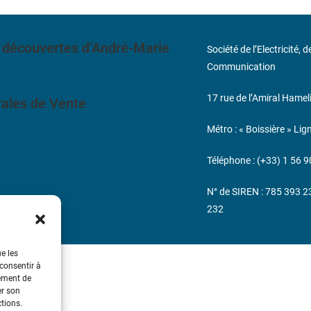
 découvertes d’André-Marie
Société de l’Electricité, 
Communication
17 rue de l’Amiral Hamel
ales de Vente
Métro : « Boissière » Lig
s
Téléphone : (+33) 1 56 9
N° de SIREN : 785 393 
232
ue les
 consentir à
tement de
er son
ctions.