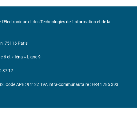
de l’Electronique et des Technologies de l’Information et de la
in
75116 Paris
ne 6 et « Iéna » Ligne 9
0 37 17
232, Code APE : 9412Z TVA intra-communautaire : FR44 785 393