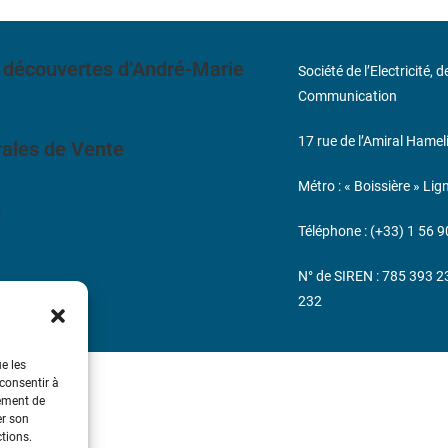
 découvertes d’André-Marie
Société de l’Electricité, 
Communication
17 rue de l’Amiral Hamel
ales de Vente
Métro : « Boissière » Lig
s
Téléphone : (+33) 1 56 9
N° de SIREN : 785 393 
232
ue les
 consentir à
tement de
er son
ctions.