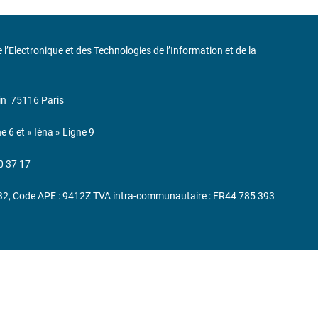
de l’Electronique et des Technologies de l’Information et de la
in
75116 Paris
ne 6 et « Iéna » Ligne 9
0 37 17
232, Code APE : 9412Z TVA intra-communautaire : FR44 785 393