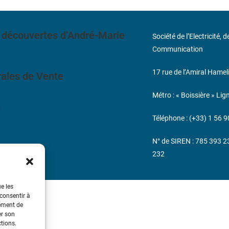
 découvertes d’André-Marie
Société de l’Electricité, 
Communication
17 rue de l’Amiral Hamel
ales de Vente
Métro : « Boissière » Lig
s
Téléphone : (+33) 1 56 9
N° de SIREN : 785 393 
232
ue les
 consentir à
tement de
er son
ctions.