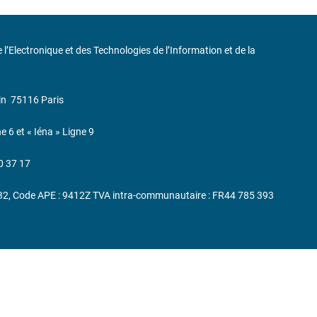
de l’Electronique et des Technologies de l’Information et de la
in
75116 Paris
ne 6 et « Iéna » Ligne 9
0 37 17
232, Code APE : 9412Z TVA intra-communautaire : FR44 785 393