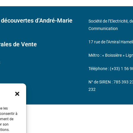
 découvertes d’André-Marie
Société de l’Electricité, 
Communication
17 rue de l’Amiral Hamel
ales de Vente
Métro : « Boissière » Lig
s
Téléphone : (+33) 1 56 9
N° de SIREN : 785 393 
232
ue les
 consentir à
tement de
er son
ctions.