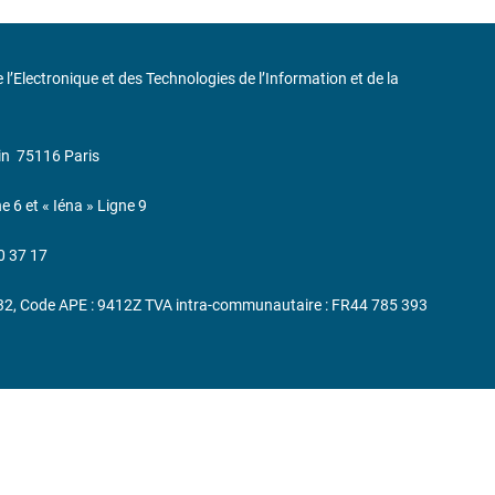
de l’Electronique et des Technologies de l’Information et de la
in
75116 Paris
ne 6 et « Iéna » Ligne 9
0 37 17
232, Code APE : 9412Z TVA intra-communautaire : FR44 785 393