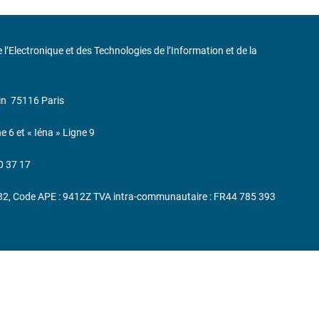
de l’Electronique et des Technologies de l’Information et de la
in
75116 Paris
ne 6 et « Iéna » Ligne 9
0 37 17
232, Code APE : 9412Z TVA intra-communautaire : FR44 785 393