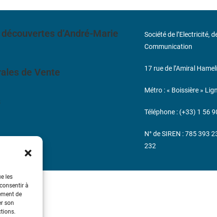
 découvertes d’André-Marie
Société de l’Electricité, 
Communication
17 rue de l’Amiral Hamel
ales de Vente
Métro : « Boissière » Lig
s
Téléphone : (+33) 1 56 9
N° de SIREN : 785 393 
232
ue les
 consentir à
tement de
er son
ctions.