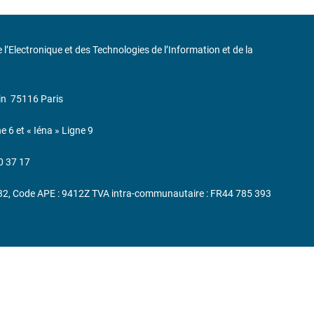
de l’Electronique et des Technologies de l’Information et de la
in
75116 Paris
ne 6 et « Iéna » Ligne 9
0 37 17
232, Code APE : 9412Z TVA intra-communautaire : FR44 785 393