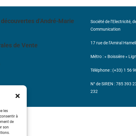
 découvertes d’André-Marie
Société de l’Electricité, 
Communication
17 rue de l’Amiral Hamel
ales de Vente
Métro : « Boissière » Lig
s
Téléphone : (+33) 1 56 9
N° de SIREN : 785 393 
232
ue les
 consentir à
tement de
er son
ctions.