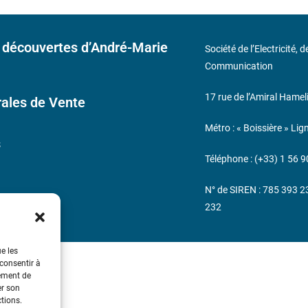
 découvertes d’André-Marie
Société de l’Electricité, 
Communication
17 rue de l’Amiral Hamel
ales de Vente
Métro : « Boissière » Lig
s
Téléphone : (+33) 1 56 9
N° de SIREN : 785 393 
232
ue les
 consentir à
tement de
er son
ctions.