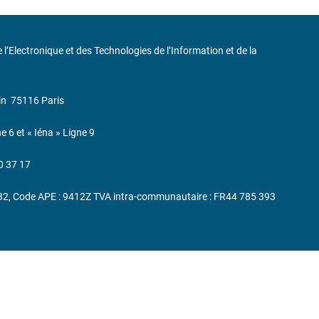
de l’Electronique et des Technologies de l’Information et de la
in
75116 Paris
ne 6 et « Iéna » Ligne 9
0 37 17
232, Code APE : 9412Z TVA intra-communautaire : FR44 785 393