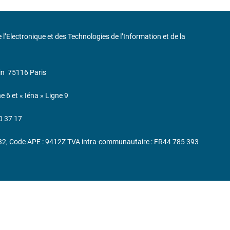
de l’Electronique et des Technologies de l’Information et de la
in
75116 Paris
ne 6 et « Iéna » Ligne 9
0 37 17
232, Code APE : 9412Z TVA intra-communautaire : FR44 785 393