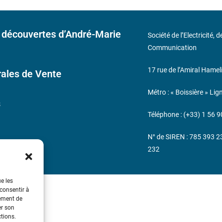
 découvertes d’André-Marie
Société de l’Electricité, 
Communication
17 rue de l’Amiral Hamel
ales de Vente
Métro : « Boissière » Lig
s
Téléphone : (+33) 1 56 9
N° de SIREN : 785 393 
232
ue les
 consentir à
tement de
er son
ctions.