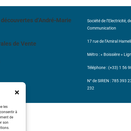
 découvertes d’André-Marie
Société de l’Electricité, 
Communication
17 rue de l’Amiral Hamel
ales de Vente
Métro : « Boissière » Lig
s
Téléphone : (+33) 1 56 9
N° de SIREN : 785 393 
232
ue les
 consentir à
tement de
er son
ctions.