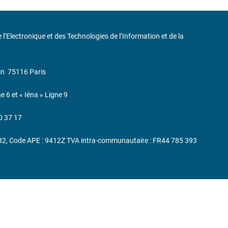
de l’Electronique et des Technologies de l’Information et de la
in
75116 Paris
ne 6 et « Iéna » Ligne 9
0 37 17
232, Code APE : 9412Z TVA intra-communautaire : FR44 785 393