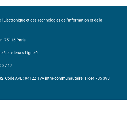
de l’Electronique et des Technologies de l’Information et de la
in
75116 Paris
ne 6 et « Iéna » Ligne 9
0 37 17
232, Code APE : 9412Z TVA intra-communautaire : FR44 785 393