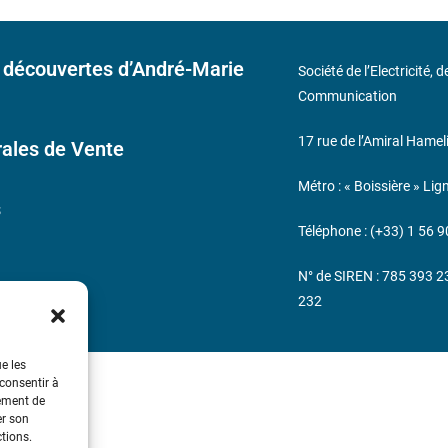
 découvertes d’André-Marie
Société de l’Electricité, 
Communication
17 rue de l’Amiral Hamel
ales de Vente
Métro : « Boissière » Lig
s
Téléphone : (+33) 1 56 9
N° de SIREN : 785 393 
232
ue les
 consentir à
tement de
er son
ctions.