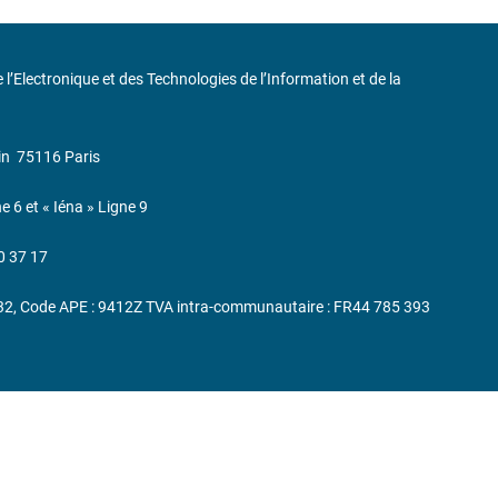
de l’Electronique et des Technologies de l’Information et de la
in
75116 Paris
ne 6 et « Iéna » Ligne 9
0 37 17
232, Code APE : 9412Z TVA intra-communautaire : FR44 785 393