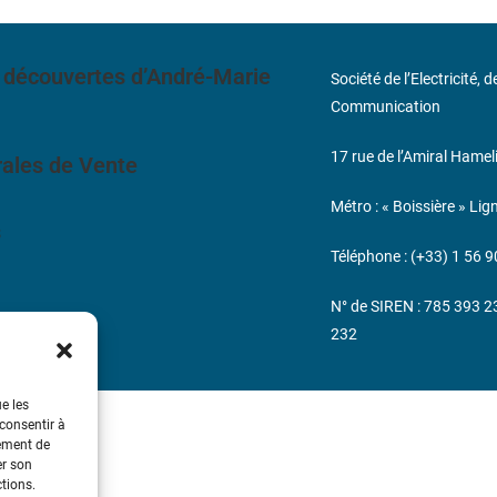
 découvertes d’André-Marie
Société de l’Electricité, 
Communication
17 rue de l’Amiral Hamel
ales de Vente
Métro : « Boissière » Lig
s
Téléphone : (+33) 1 56 9
N° de SIREN : 785 393 
232
ue les
 consentir à
tement de
er son
ctions.