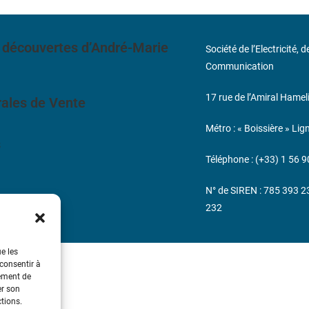
 découvertes d’André-Marie
Société de l’Electricité, 
Communication
17 rue de l’Amiral Hamel
ales de Vente
Métro : « Boissière » Lig
s
Téléphone : (+33) 1 56 9
N° de SIREN : 785 393 
232
ue les
 consentir à
tement de
er son
ctions.