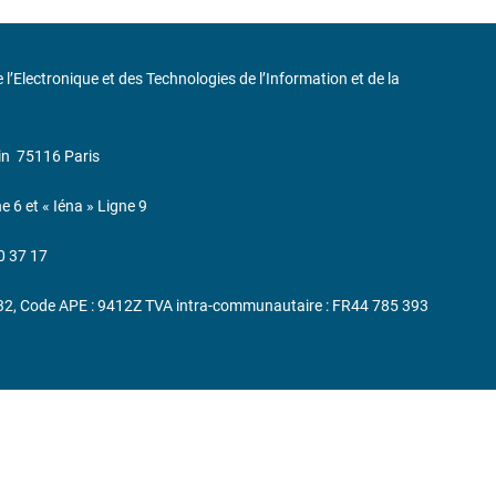
de l’Electronique et des Technologies de l’Information et de la
in
75116 Paris
ne 6 et « Iéna » Ligne 9
0 37 17
232, Code APE : 9412Z TVA intra-communautaire : FR44 785 393