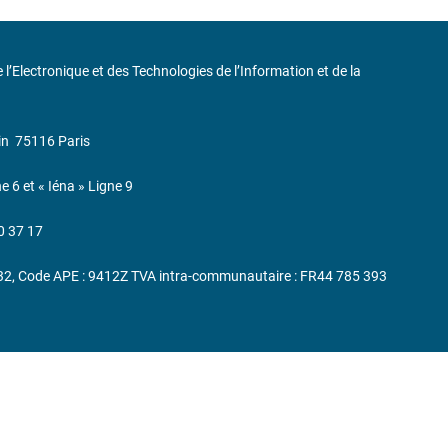
de l’Electronique et des Technologies de l’Information et de la
in
75116 Paris
ne 6 et « Iéna » Ligne 9
0 37 17
232, Code APE : 9412Z TVA intra-communautaire : FR44 785 393