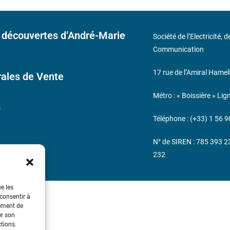
 découvertes d’André-Marie
Société de l’Electricité, 
Communication
17 rue de l’Amiral Hamel
ales de Vente
Métro : « Boissière » Lig
s
Téléphone : (+33) 1 56 9
N° de SIREN : 785 393 
232
ue les
 consentir à
tement de
er son
ctions.