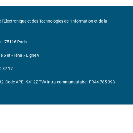
de l’Electronique et des Technologies de l’Information et de la
in
75116 Paris
ne 6 et « Iéna » Ligne 9
0 37 17
232, Code APE : 9412Z TVA intra-communautaire : FR44 785 393