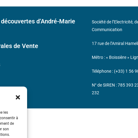
 découvertes d’André-Marie
Société de l’Electricité, 
Communication
17 rue de l’Amiral Hamel
ales de Vente
Métro : « Boissière » Lig
s
Téléphone : (+33) 1 56 9
N° de SIREN : 785 393 
232
ue les
 consentir à
tement de
er son
ctions.