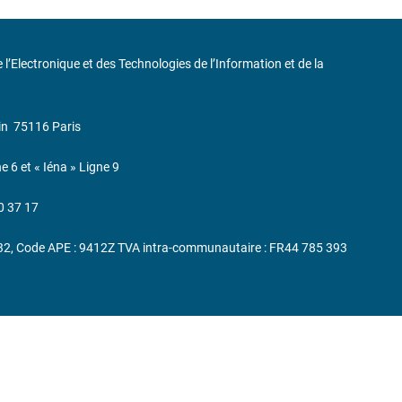
de l’Electronique et des Technologies de l’Information et de la
in
75116 Paris
ne 6 et « Iéna » Ligne 9
0 37 17
232, Code APE : 9412Z TVA intra-communautaire : FR44 785 393