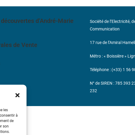
 découvertes d’André-Marie
Société de l’Electricité, 
Communication
17 rue de l’Amiral Hamel
ales de Vente
Métro : « Boissière » Lig
s
Téléphone : (+33) 1 56 9
N° de SIREN : 785 393 
232
ue les
 consentir à
tement de
er son
ctions.