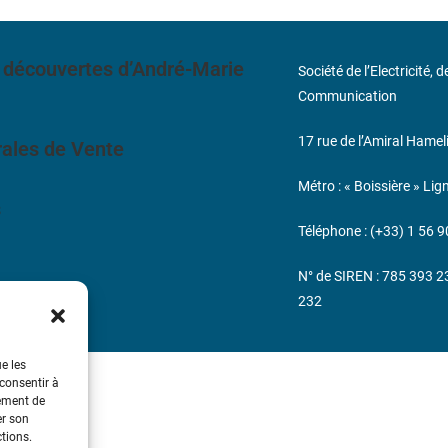
 découvertes d’André-Marie
Société de l’Electricité, 
Communication
17 rue de l’Amiral Hamel
ales de Vente
Métro : « Boissière » Lig
s
Téléphone : (+33) 1 56 9
N° de SIREN : 785 393 
232
ue les
 consentir à
tement de
er son
ctions.