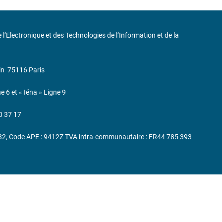
de l’Electronique et des Technologies de l’Information et de la
in
75116 Paris
ne 6 et « Iéna » Ligne 9
0 37 17
232, Code APE : 9412Z TVA intra-communautaire : FR44 785 393