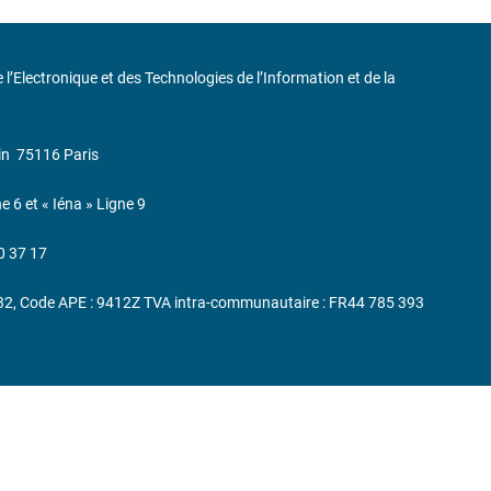
de l’Electronique et des Technologies de l’Information et de la
in
75116 Paris
ne 6 et « Iéna » Ligne 9
0 37 17
232, Code APE : 9412Z TVA intra-communautaire : FR44 785 393