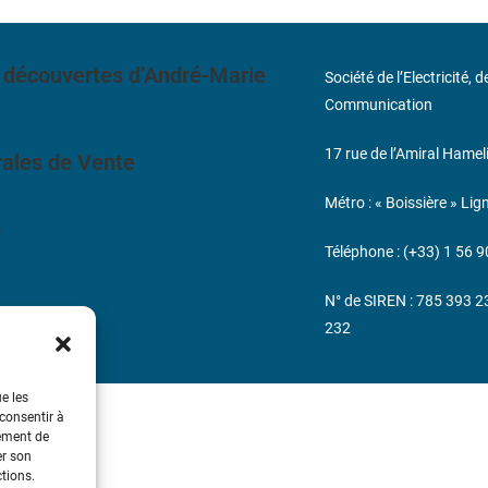
 découvertes d’André-Marie
Société de l’Electricité, 
Communication
17 rue de l’Amiral Hamel
ales de Vente
Métro : « Boissière » Lig
s
Téléphone : (+33) 1 56 9
N° de SIREN : 785 393 
232
ue les
 consentir à
tement de
er son
ctions.