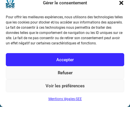
Gérer le consentement
Téléphone : (+33) 1 56 90 37 17
Pour offrir les meilleures expériences, nous utilisons des technologies telles
N° de SIREN : 785 393 232, Code APE : 9412Z TVA intra-
que les cookies pour stocker et/ou accéder aux informations des appareils.
Le fait de consentir à ces technologies nous permettra de traiter des
communautaire : FR44 785 393 232
données telles que le comportement de navigation ou les ID uniques sur ce
site. Le fait de ne pas consentir ou de retirer son consentement peut avoir
Bicentenaire des découvertes d’André-
un effet négatif sur certaines caractéristiques et fonctions.
Marie Ampère
Accepter
Conditions Générales de Vente
Refuser
Mentions légales
Voir les préférences
Contact
Mentions légales-SEE