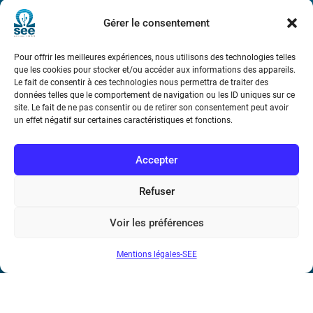
Métro : « Boissière » Ligne 6 et « Iéna » Ligne 9
Gérer le consentement
Téléphone : (+33) 1 56 90 37 17
Pour offrir les meilleures expériences, nous utilisons des technologies telles
que les cookies pour stocker et/ou accéder aux informations des appareils.
N° de SIREN : 785 393 232, Code APE : 9412Z TVA intra-
Le fait de consentir à ces technologies nous permettra de traiter des
communautaire : FR44 785 393 232
données telles que le comportement de navigation ou les ID uniques sur ce
site. Le fait de ne pas consentir ou de retirer son consentement peut avoir
Bicentenaire des découvertes d’André-
un effet négatif sur certaines caractéristiques et fonctions.
Marie Ampère
Accepter
Conditions Générales de Vente
Refuser
Mentions légales
Voir les préférences
Mentions légales-SEE
Contact