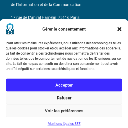
de l’Information et de la Communication
17 rue de l’Amiral Hamelin
75116 Paris
Gérer le consentement
Métro : « Boissière » Ligne 6 et « Iéna » Ligne 9
Téléphone : (+33) 1 56 90 37 17
Pour offrir les meilleures expériences, nous utilisons des technologies telles
que les cookies pour stocker et/ou accéder aux informations des appareils.
Le fait de consentir à ces technologies nous permettra de traiter des
N° de SIREN : 785 393 232, Code APE : 9412Z TVA intra-
données telles que le comportement de navigation ou les ID uniques sur ce
communautaire : FR44 785 393 232
site. Le fait de ne pas consentir ou de retirer son consentement peut avoir
un effet négatif sur certaines caractéristiques et fonctions.
Bicentenaire des découvertes d’André-
Marie Ampère
Accepter
Conditions Générales de Vente
Refuser
Voir les préférences
Mentions légales
Mentions légales-SEE