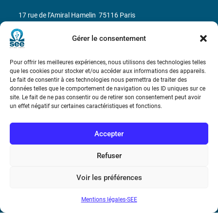
17 rue de l’Amiral Hamelin
75116 Paris
Métro : « Boissière » Ligne 6 et « Iéna » Ligne 9
Gérer le consentement
Téléphone : (+33) 1 56 90 37 17
Pour offrir les meilleures expériences, nous utilisons des technologies telles
que les cookies pour stocker et/ou accéder aux informations des appareils.
Le fait de consentir à ces technologies nous permettra de traiter des
N° de SIREN : 785 393 232, Code APE : 9412Z TVA intra-
données telles que le comportement de navigation ou les ID uniques sur ce
communautaire : FR44 785 393 232
site. Le fait de ne pas consentir ou de retirer son consentement peut avoir
un effet négatif sur certaines caractéristiques et fonctions.
Bicentenaire des découvertes d’André-
Marie Ampère
Accepter
Conditions Générales de Vente
Refuser
Voir les préférences
Mentions légales
Mentions légales-SEE
Contact