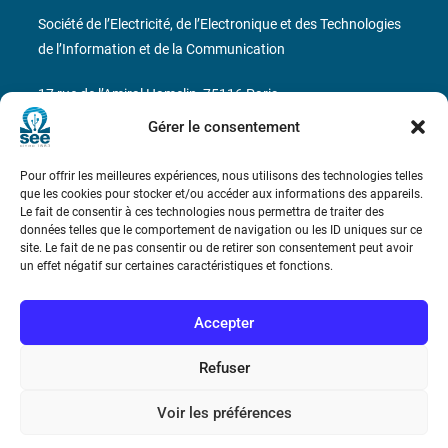
Société de l’Electricité, de l’Electronique et des Technologies
de l’Information et de la Communication
17 rue de l’Amiral Hamelin
75116 Paris
Gérer le consentement
Métro : « Boissière » Ligne 6 et « Iéna » Ligne 9
Pour offrir les meilleures expériences, nous utilisons des technologies telles
Téléphone : (+33) 1 56 90 37 17
que les cookies pour stocker et/ou accéder aux informations des appareils.
Le fait de consentir à ces technologies nous permettra de traiter des
N° de SIREN : 785 393 232, Code APE : 9412Z TVA intra-
données telles que le comportement de navigation ou les ID uniques sur ce
site. Le fait de ne pas consentir ou de retirer son consentement peut avoir
communautaire : FR44 785 393 232
un effet négatif sur certaines caractéristiques et fonctions.
Bicentenaire des découvertes d’André-
Marie Ampère
Accepter
Refuser
Conditions Générales de Vente
Voir les préférences
Mentions légales