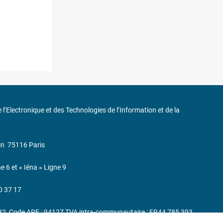
de l’Electronique et des Technologies de l’Information et de la
in
75116 Paris
ne 6 et « Iéna » Ligne 9
0 37 17
232, Code APE : 9412Z TVA intra-communautaire : FR44 785 393