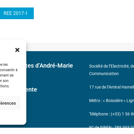
REE 2017-1
 découvertes d’André-Marie
ue les
Société de l’Electricité, 
 consentir à
Communication
tement de
er son
ctions.
17 rue de l’Amiral Hamel
ales de Vente
Métro : « Boissière » Lig
éférences
s
Téléphone : (+33) 1 56 9
N° de SIREN : 785 393 