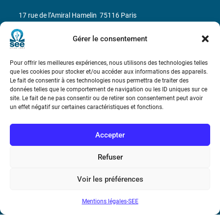
17 rue de l’Amiral Hamelin
75116 Paris
Métro : « Boissière » Ligne 6 et « Iéna » Ligne 9
Gérer le consentement
Téléphone : (+33) 1 56 90 37 17
Pour offrir les meilleures expériences, nous utilisons des technologies telles
que les cookies pour stocker et/ou accéder aux informations des appareils.
Le fait de consentir à ces technologies nous permettra de traiter des
N° de SIREN : 785 393 232, Code APE : 9412Z TVA intra-
données telles que le comportement de navigation ou les ID uniques sur ce
communautaire : FR44 785 393 232
site. Le fait de ne pas consentir ou de retirer son consentement peut avoir
un effet négatif sur certaines caractéristiques et fonctions.
Bicentenaire des découvertes d’André-
Marie Ampère
Accepter
Conditions Générales de Vente
Refuser
Voir les préférences
Mentions légales
Mentions légales-SEE
Contact