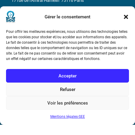
17 rue de l’Amiral Hamelin
75116 Paris
Métro : « Boissière » Ligne 6 et « Iéna » Ligne 9
Gérer le consentement
Téléphone : (+33) 1 56 90 37 17
Pour offrir les meilleures expériences, nous utilisons des technologies telles
que les cookies pour stocker et/ou accéder aux informations des appareils.
N° de SIREN : 785 393 232, Code APE : 9412Z TVA intra-
Le fait de consentir à ces technologies nous permettra de traiter des
données telles que le comportement de navigation ou les ID uniques sur ce
communautaire : FR44 785 393 232
site. Le fait de ne pas consentir ou de retirer son consentement peut avoir
un effet négatif sur certaines caractéristiques et fonctions.
Bicentenaire des découvertes d’André-
Marie Ampère
Accepter
Conditions Générales de Vente
Refuser
Mentions légales
Voir les préférences
Mentions légales-SEE
Contact