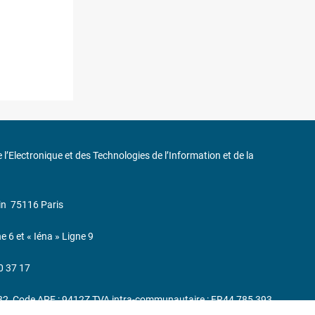
de l’Electronique et des Technologies de l’Information et de la
in
75116 Paris
ne 6 et « Iéna » Ligne 9
0 37 17
232, Code APE : 9412Z TVA intra-communautaire : FR44 785 393