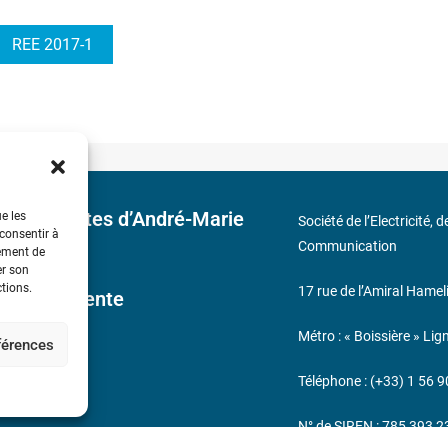
REE 2017-1
 découvertes d’André-Marie
ue les
Société de l’Electricité, 
 consentir à
Communication
tement de
er son
ctions.
17 rue de l’Amiral Hamel
ales de Vente
Métro : « Boissière » Lig
éférences
s
Téléphone : (+33) 1 56 9
N° de SIREN : 785 393 