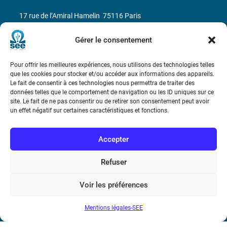
17 rue de l’Amiral Hamelin
75116 Paris
Métro : « Boissière » Ligne 6 et « Iéna » Ligne 9
Gérer le consentement
Téléphone : (+33) 1 56 90 37 17
Pour offrir les meilleures expériences, nous utilisons des technologies telles
que les cookies pour stocker et/ou accéder aux informations des appareils.
Le fait de consentir à ces technologies nous permettra de traiter des
N° de SIREN : 785 393 232, Code APE : 9412Z TVA intra-
données telles que le comportement de navigation ou les ID uniques sur ce
communautaire : FR44 785 393 232
site. Le fait de ne pas consentir ou de retirer son consentement peut avoir
un effet négatif sur certaines caractéristiques et fonctions.
Bicentenaire des découvertes d’André-
Marie Ampère
Accepter
Conditions Générales de Vente
Refuser
Voir les préférences
Mentions légales
Mentions légales-SEE
Contact