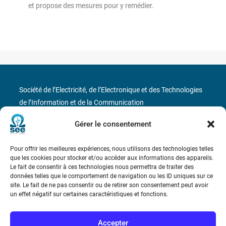
et propose des mesures pour y remédier.
Société de l’Electricité, de l’Electronique et des Technologies
de l’Information et de la Communication
Gérer le consentement
17 rue de l’Amiral Hamelin
75116 Paris
Métro : « Boissière » Ligne 6 et « Iéna » Ligne 9
Pour offrir les meilleures expériences, nous utilisons des technologies telles
que les cookies pour stocker et/ou accéder aux informations des appareils.
Le fait de consentir à ces technologies nous permettra de traiter des
Téléphone : (+33) 1 56 90 37 17
données telles que le comportement de navigation ou les ID uniques sur ce
site. Le fait de ne pas consentir ou de retirer son consentement peut avoir
N° de SIREN : 785 393 232, Code APE : 9412Z TVA intra-
un effet négatif sur certaines caractéristiques et fonctions.
communautaire : FR44 785 393 232
Accepter