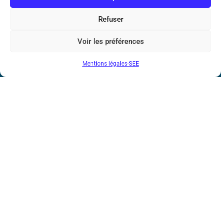
Bicentenaire des découvertes d’André-
Marie Ampère
Refuser
Conditions Générales de Vente
Voir les préférences
Mentions légales-SEE
Mentions légales
Contact