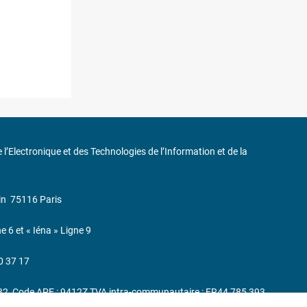
de l’Electronique et des Technologies de l’Information et de la
in
75116 Paris
ne 6 et « Iéna » Ligne 9
0 37 17
232, Code APE : 9412Z TVA intra-communautaire : FR44 785 393