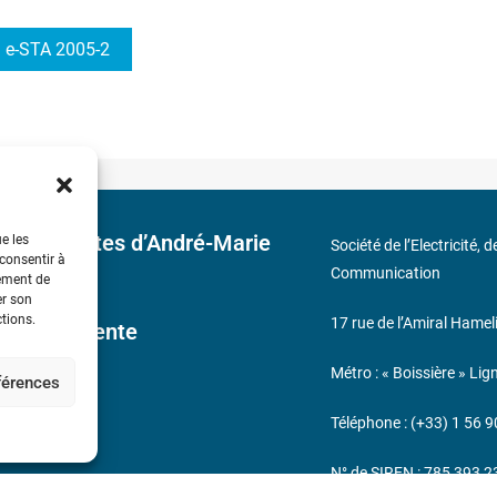
e-STA 2005-2
 découvertes d’André-Marie
ue les
Société de l’Electricité, 
 consentir à
Communication
tement de
er son
ctions.
17 rue de l’Amiral Hamel
ales de Vente
Métro : « Boissière » Lig
éférences
s
Téléphone : (+33) 1 56 9
N° de SIREN : 785 393 