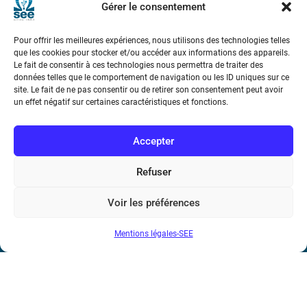
Gérer le consentement
Téléphone : (+33) 1 56 90 37 17
Pour offrir les meilleures expériences, nous utilisons des technologies telles
N° de SIREN : 785 393 232, Code APE : 9412Z TVA intra-
que les cookies pour stocker et/ou accéder aux informations des appareils.
Le fait de consentir à ces technologies nous permettra de traiter des
communautaire : FR44 785 393 232
données telles que le comportement de navigation ou les ID uniques sur ce
site. Le fait de ne pas consentir ou de retirer son consentement peut avoir
Bicentenaire des découvertes d’André-
un effet négatif sur certaines caractéristiques et fonctions.
Marie Ampère
Accepter
Conditions Générales de Vente
Refuser
Mentions légales
Voir les préférences
Contact
Mentions légales-SEE