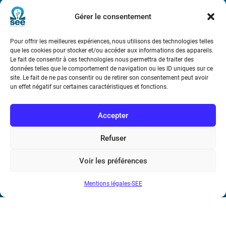
Métro : « Boissière » Ligne 6 et « Iéna » Ligne 9
Gérer le consentement
Téléphone : (+33) 1 56 90 37 17
Pour offrir les meilleures expériences, nous utilisons des technologies telles
que les cookies pour stocker et/ou accéder aux informations des appareils.
N° de SIREN : 785 393 232, Code APE : 9412Z TVA intra-
Le fait de consentir à ces technologies nous permettra de traiter des
communautaire : FR44 785 393 232
données telles que le comportement de navigation ou les ID uniques sur ce
site. Le fait de ne pas consentir ou de retirer son consentement peut avoir
Bicentenaire des découvertes d’André-
un effet négatif sur certaines caractéristiques et fonctions.
Marie Ampère
Accepter
Conditions Générales de Vente
Refuser
Mentions légales
Voir les préférences
Mentions légales-SEE
Contact