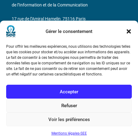
de l’Information et de la Communication
17 rue de l’Amiral Hamelin
75116 Paris
Gérer le consentement
Métro : « Boissière » Ligne 6 et « Iéna » Ligne 9
Téléphone : (+33) 1 56 90 37 17
Pour offrir les meilleures expériences, nous utilisons des technologies telles
que les cookies pour stocker et/ou accéder aux informations des appareils.
Le fait de consentir à ces technologies nous permettra de traiter des
N° de SIREN : 785 393 232, Code APE : 9412Z TVA intra-
données telles que le comportement de navigation ou les ID uniques sur ce
communautaire : FR44 785 393 232
site. Le fait de ne pas consentir ou de retirer son consentement peut avoir
un effet négatif sur certaines caractéristiques et fonctions.
Bicentenaire des découvertes d’André-
Marie Ampère
Accepter
Conditions Générales de Vente
Refuser
Voir les préférences
Mentions légales
Mentions légales-SEE