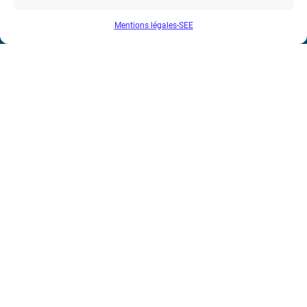
Bicentenaire des découvertes d’André-
Marie Ampère
Mentions légales-SEE
Conditions Générales de Vente
Mentions légales
Contact