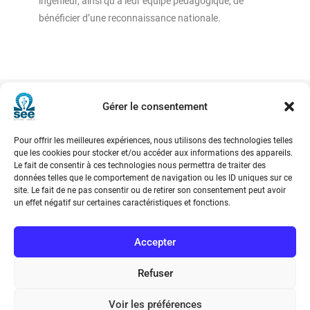
ingénieur, ainsi qu’à leur équipe pédagogique, de
bénéficier d’une reconnaissance nationale.
Gérer le consentement
Société de l’Electricité, de l’Electronique et des Technologies
Pour offrir les meilleures expériences, nous utilisons des technologies telles
de l’Information et de la Communication
que les cookies pour stocker et/ou accéder aux informations des appareils.
Le fait de consentir à ces technologies nous permettra de traiter des
données telles que le comportement de navigation ou les ID uniques sur ce
17 rue de l’Amiral Hamelin
75116 Paris
site. Le fait de ne pas consentir ou de retirer son consentement peut avoir
un effet négatif sur certaines caractéristiques et fonctions.
Métro : « Boissière » Ligne 6 et « Iéna » Ligne 9
Accepter
Téléphone : (+33) 1 56 90 37 17
Refuser
N° de SIREN : 785 393 232, Code APE : 9412Z TVA intra-
communautaire : FR44 785 393 232
Voir les préférences