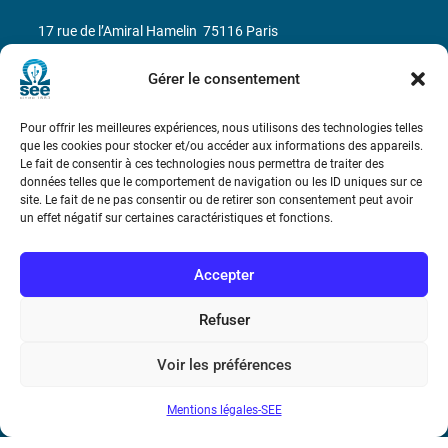
17 rue de l’Amiral Hamelin
75116 Paris
Métro : « Boissière » Ligne 6 et « Iéna » Ligne 9
Gérer le consentement
Téléphone : (+33) 1 56 90 37 17
Pour offrir les meilleures expériences, nous utilisons des technologies telles
que les cookies pour stocker et/ou accéder aux informations des appareils.
Le fait de consentir à ces technologies nous permettra de traiter des
N° de SIREN : 785 393 232, Code APE : 9412Z TVA intra-
données telles que le comportement de navigation ou les ID uniques sur ce
communautaire : FR44 785 393 232
site. Le fait de ne pas consentir ou de retirer son consentement peut avoir
un effet négatif sur certaines caractéristiques et fonctions.
Bicentenaire des découvertes d’André-
Marie Ampère
Accepter
Conditions Générales de Vente
Refuser
Voir les préférences
Mentions légales
Mentions légales-SEE
Contact