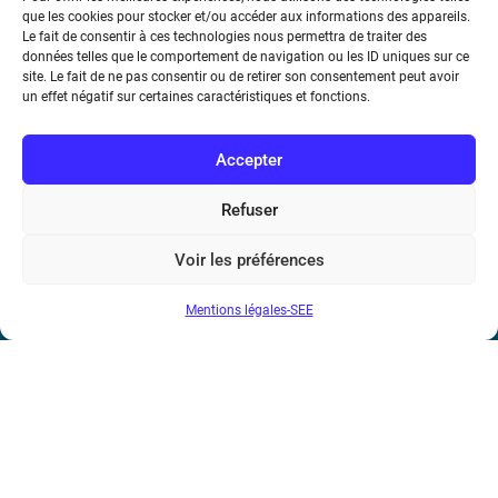
que les cookies pour stocker et/ou accéder aux informations des appareils.
Le fait de consentir à ces technologies nous permettra de traiter des
Métro : « Boissière » Ligne 6 et « Iéna » Ligne 9
données telles que le comportement de navigation ou les ID uniques sur ce
site. Le fait de ne pas consentir ou de retirer son consentement peut avoir
Téléphone : (+33) 1 56 90 37 17
un effet négatif sur certaines caractéristiques et fonctions.
N° de SIREN : 785 393 232, Code APE : 9412Z TVA intra-
Accepter
communautaire : FR44 785 393 232
Refuser
Bicentenaire des découvertes d’André-
Marie Ampère
Voir les préférences
Conditions Générales de Vente
Mentions légales-SEE
Mentions légales
Contact