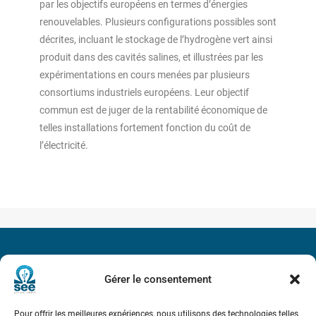
par les objectifs européens en termes d’énergies
renouvelables. Plusieurs configurations possibles sont
décrites, incluant le stockage de l’hydrogène vert ainsi
produit dans des cavités salines, et illustrées par les
expérimentations en cours menées par plusieurs
consortiums industriels européens. Leur objectif
commun est de juger de la rentabilité économique de
telles installations fortement fonction du coût de
l’électricité.
Société de l’Electricité, de l’Electronique et des Technologies
Gérer le consentement
de l’Information et de la Communication
17 rue de l’Amiral Hamelin
75116 Paris
Pour offrir les meilleures expériences, nous utilisons des technologies telles