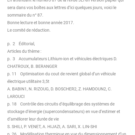
sera dans vos boîtes aux lettres d’ici quelques jours, voici le
sommaire du n° 87.
Bonne lecture et bonne année 2017.
Le comité de rédaction.
p. 2 Éditorial,
Articles du thème :
p. 3 Accumulateurs Lithium-ion et véhicules électriques D.
CHATROUX, B. BERANGER
p. 11 Optimisation du cout de revient global d’un véhicule
électrique utilitaire 3,5t
A. BABIN1, N. RIZOUG, D. BOSCHER2, Z. HAMDOUN2, C.
LAROUCI
p. 18 Contrôle des circuits d’équilibrage des systèmes de
stockage d’énergie (supercondensateurs) en vue d’estimer et
d’améliorer leur durée de vie
S. SHILI, P. VENET, A. HIJAZI, A. SARI, X. LIN-SHI
p. 26 Modélisation thermique en vue du dimensionnement d’un