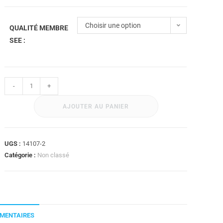
Choisir une option
QUALITÉ MEMBRE
SEE :
-
+
AJOUTER AU PANIER
UGS :
14107-2
Catégorie :
Non classé
MENTAIRES