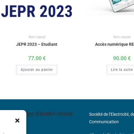
Non classé
Non classé
JEPR 2023 – Etudiant
Accès numérique RE
77.00
€
90.00
€
Ajouter au panier
Lire la suite
 découvertes d’André-Marie
Société de l’Electricité, 
Communication