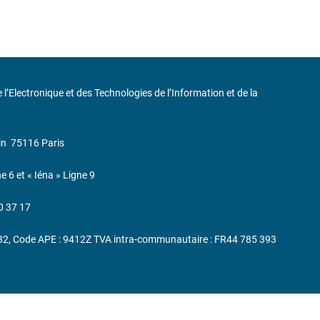
de l’Electronique et des Technologies de l’Information et de la
in
75116 Paris
ne 6 et « Iéna » Ligne 9
0 37 17
232, Code APE : 9412Z TVA intra-communautaire : FR44 785 393