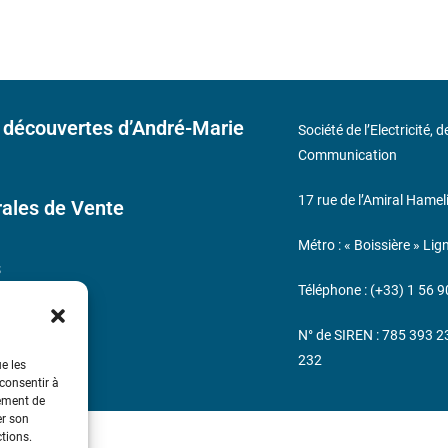
 découvertes d’André-Marie
Société de l’Electricité, 
Communication
17 rue de l’Amiral Hamel
ales de Vente
Métro : « Boissière » Lig
s
Téléphone : (+33) 1 56 9
N° de SIREN : 785 393 
232
ue les
 consentir à
tement de
er son
ctions.