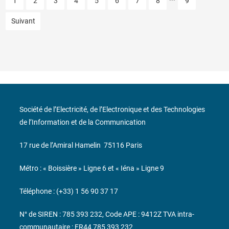
1
2
3
4
5
6
7
8
9
Suivant
Société de l’Electricité, de l’Electronique et des Technologies
de l’Information et de la Communication
17 rue de l’Amiral Hamelin
75116 Paris
Métro : « Boissière » Ligne 6 et « Iéna » Ligne 9
Téléphone : (+33) 1 56 90 37 17
N° de SIREN : 785 393 232, Code APE : 9412Z TVA intra-
communautaire : FR44 785 393 232