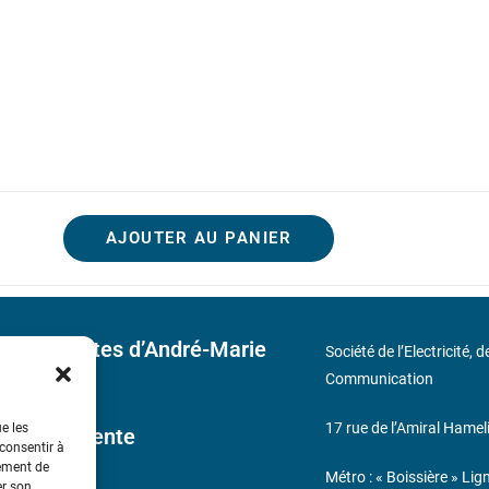
AJOUTER AU PANIER
 découvertes d’André-Marie
Société de l’Electricité, 
Communication
17 rue de l’Amiral Hamel
ue les
ales de Vente
 consentir à
tement de
Métro : « Boissière » Lig
er son