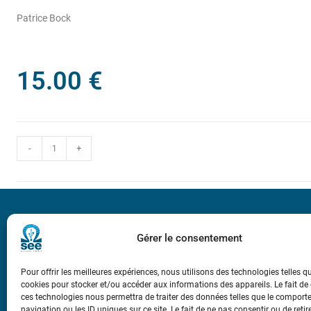
Patrice Bock
15.00
€
-
+
Bicentenaire des
Ampère
Gérer le consentement
Pour offrir les meilleures expériences, nous utilisons des technologies telles q
Conditions Génér
cookies pour stocker et/ou accéder aux informations des appareils. Le fait de
ces technologies nous permettra de traiter des données telles que le compor
navigation ou les ID uniques sur ce site. Le fait de ne pas consentir ou de retir